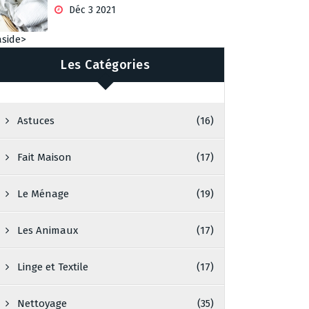
Déc 3 2021
aside>
Les Catégories
Astuces
(16)
Fait Maison
(17)
Le Ménage
(19)
Les Animaux
(17)
Linge et Textile
(17)
Nettoyage
(35)