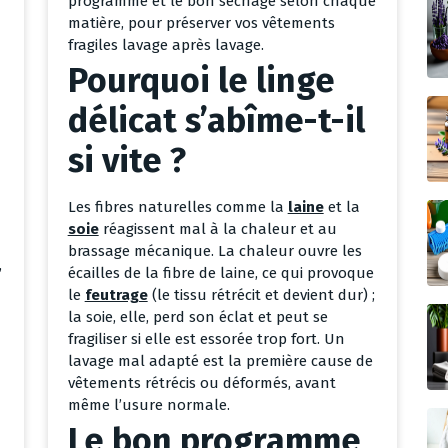
programme et le bon séchage selon chaque
matière, pour préserver vos vêtements
fragiles lavage après lavage.
Pourquoi le linge
délicat s’abîme-t-il
si vite ?
Les fibres naturelles comme la
laine
et la
soie
réagissent mal à la chaleur et au
brassage mécanique. La chaleur ouvre les
,
écailles de la fibre de laine, ce qui provoque
le
feutrage
(le tissu rétrécit et devient dur) ;
la soie, elle, perd son éclat et peut se
fragiliser si elle est essorée trop fort. Un
lavage mal adapté est la première cause de
vêtements rétrécis ou déformés, avant
même l’usure normale.
Le bon programme