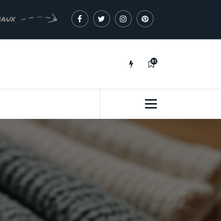
iaux
81