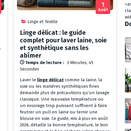
1
<a
Août
cl
wi
Linge et Textile
Do
Linge délicat : le guide
complet pour laver laine, soie
s
et synthétique sans les
abîmer
Temps de lecture :
3 Minutes, 45
Secondes
Laver le
linge délicat
comme la laine, la
soie ou les matières synthétiques fines
demande plus de précautions qu’un lavage
classique. Une mauvaise température ou
un essorage trop puissant suffisent à faire
feutrer un pull en laine ou ternir une
blouse en soie. Ce guide, mis à jour en août
2026, détaille la bonne température, le bon