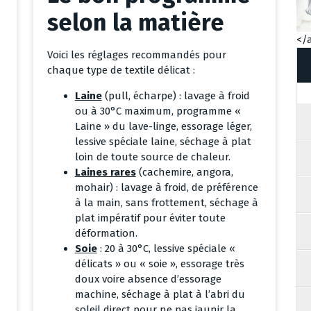
selon la matière
</
Voici les réglages recommandés pour
chaque type de textile délicat :
Laine
(pull, écharpe) : lavage à froid
ou à 30°C maximum, programme «
Laine » du lave-linge, essorage léger,
lessive spéciale laine, séchage à plat
loin de toute source de chaleur.
Laines rares
(cachemire, angora,
mohair) : lavage à froid, de préférence
à la main, sans frottement, séchage à
plat impératif pour éviter toute
déformation.
Soie
: 20 à 30°C, lessive spéciale «
délicats » ou « soie », essorage très
doux voire absence d’essorage
machine, séchage à plat à l’abri du
soleil direct pour ne pas jaunir la