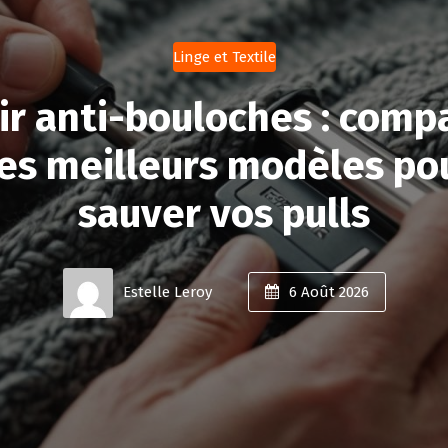
Linge et Textile
ir anti-bouloches : compa
es meilleurs modèles po
sauver vos pulls
Estelle Leroy
6
Août 2026