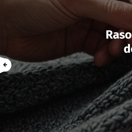
Raso
d