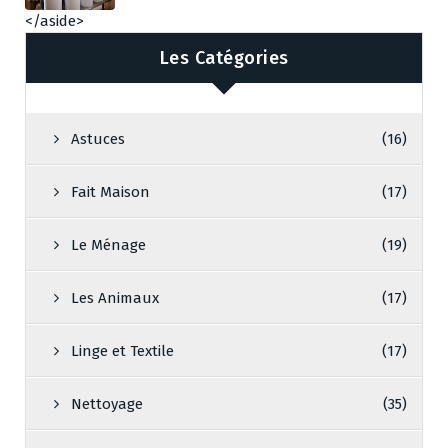
</aside>
Les Catégories
Astuces
(16)
Fait Maison
(17)
Le Ménage
(19)
Les Animaux
(17)
Linge et Textile
(17)
Nettoyage
(35)