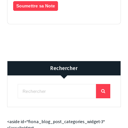
Rechercher
<aside id="fiona_blog_post_categories_widget-3"