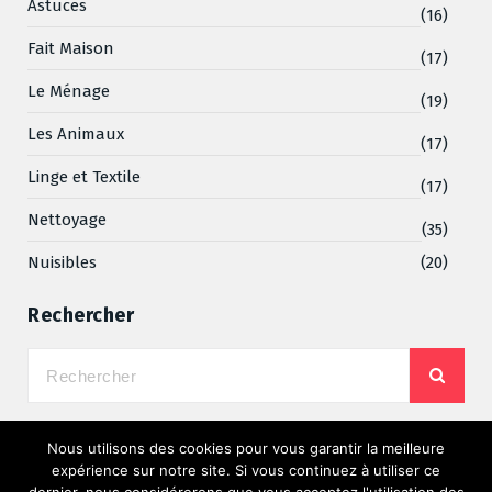
Astuces
(16)
Fait Maison
(17)
Le Ménage
(19)
Les Animaux
(17)
Linge et Textile
(17)
Nettoyage
(35)
Nuisibles
(20)
Rechercher
Nous utilisons des cookies pour vous garantir la meilleure
expérience sur notre site. Si vous continuez à utiliser ce